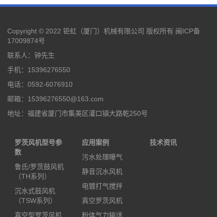
Copyright © 2022 钜虹（厦门）机械有限公司 版权所有
闽ICP备
17009874号
联系人：钟先生
手机：15396276550
电话：0592-6076910
邮箱：15396276550@163.com
地址：福建省厦门市集美区灌口镇大路乾250号
罗茨风机型号参
应用案例
技术资讯
数
污水处理曝气
鲁氏/罗茨鼓风机
静音沉水风机
（TH系列）
电镀打气搅拌
沉水式鼓风机
（TSW系列）
真空罗茨风机
真空型罗茨风机
粉体气力输送