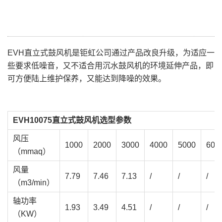
EVH直立式鼓风机是钜虹公司通过产品改良升级，为适应一
些要求低噪音，又不适合用沉水鼓风机的环境延伸产品，即
可方便陆上维护保养，又能达到降噪的效果。
EVH10075直立式鼓风机选型参数
风压
1000
2000
3000
4000
5000
600
（mmaq）
风量
7.79
7.46
7.13
/
/
/
（m3/min）
轴功率
1.93
3.49
4.51
/
/
/
（KW）