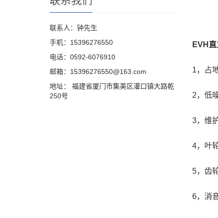
联系我们
联系人：钟先生
手机：15396276550
EVH
电话：0592-6076910
1，占
邮箱：15396276550@163.com
地址： 福建省厦门市集美区灌口镇大路乾
2，低
250号
3，维
4，叶
5，齿
6，消