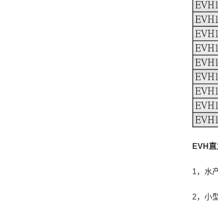
EVH
1，水
2，小