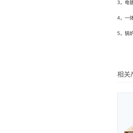
3，电
4，一
5，锅
相关