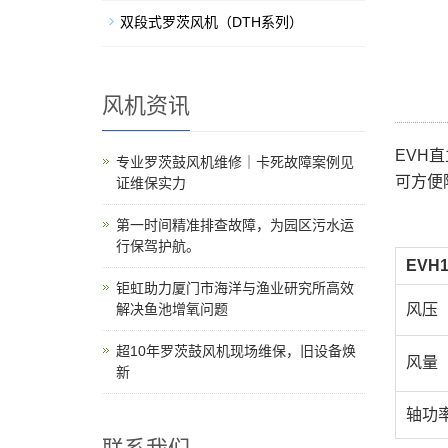
双段式罗茨风机（DTH系列）
风机资讯
EVH
专业罗茨鼓风机维修｜卡死故障案例见
可方便
证维保实力
第一时间精准排查故障，为园区污水运
行保驾护航。
EVH
钜虹助力厦门市海洋与渔业研究所高效
风压（
解决鱼池增氧问题
超10年罗茨鼓风机现场维保，旧设备焕
风量（
新
轴功