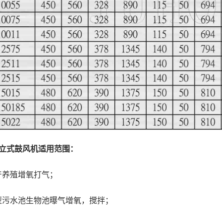
直立式鼓风机适用范围：
产养殖增氧打气；
型污水池生物池曝气增氧，搅拌；