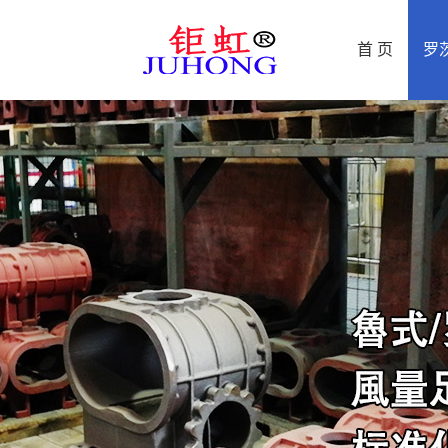
首 页
罗