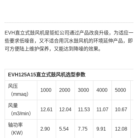
EVH直立式鼓风机是钜虹公司通过产品改良升级，为适应一
些要求低噪音，又不适合用沉水鼓风机的环境延伸产品，即
可方便陆上维护保养，又能达到降噪的效果。
EVH125A15直立式鼓风机选型参数
风压
1000
2000
3000
4000
5000
6
（mmaq）
风量
12.61
12.04
11.53
11.07
10.67
1
（m3/min）
轴功率
2.90
5.54
7.75
9.91
12.08
1
（KW）