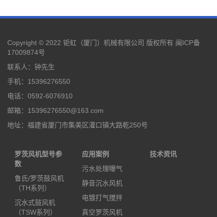
Copyright © 2022 钜虹（厦门）机械有限公司 版权所有
闽ICP备
17009874号
联系人：钟先生
手机：15396276550
电话：0592-6076910
邮箱：15396276550@163.com
地址：福建省厦门市集美区灌口镇大路乾250号
罗茨风机型号参
应用案例
技术资讯
数
污水处理曝气
鲁氏/罗茨鼓风机
静音沉水风机
（TH系列）
电镀打气搅拌
沉水式鼓风机
（TSW系列）
真空罗茨风机