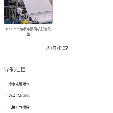
1600mm熔喷布鼓风机配套吹
丝
共
1
页
3
条记录
导航栏目
污水处理曝气
静音沉水风机
电镀打气搅拌