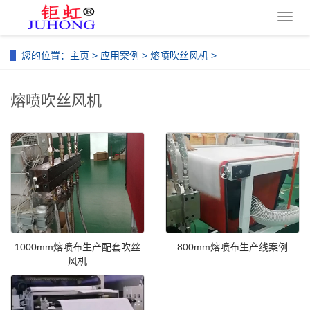
导
航
菜
您的位置：
主页
>
应用案例
>
熔喷吹丝风机
>
单
熔喷吹丝风机
1000mm熔喷布生产配套吹丝
800mm熔喷布生产线案例
风机