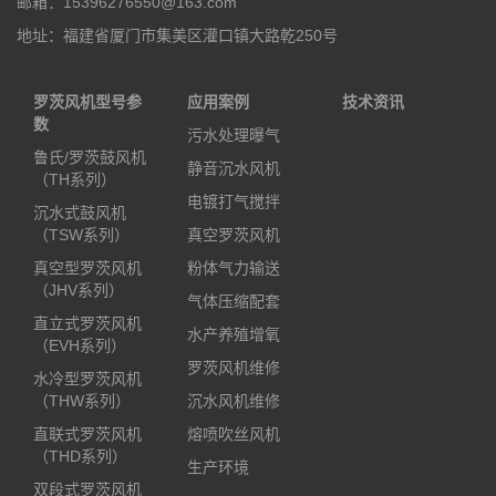
邮箱：15396276550@163.com
地址：福建省厦门市集美区灌口镇大路乾250号
罗茨风机型号参
应用案例
技术资讯
数
污水处理曝气
鲁氏/罗茨鼓风机
静音沉水风机
（TH系列）
电镀打气搅拌
沉水式鼓风机
（TSW系列）
真空罗茨风机
真空型罗茨风机
粉体气力输送
（JHV系列）
气体压缩配套
直立式罗茨风机
水产养殖增氧
（EVH系列）
罗茨风机维修
水冷型罗茨风机
（THW系列）
沉水风机维修
直联式罗茨风机
熔喷吹丝风机
（THD系列）
生产环境
双段式罗茨风机