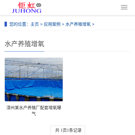
导
航
菜
您的位置：
主页
>
应用案例
>
水产养殖增氧
>
单
水产养殖增氧
漳州某水产养殖厂配套增氧曝
气
共
1
页
1
条记录