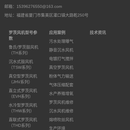
邮箱：15396276550@163.com
地址：福建省厦门市集美区灌口镇大路乾250号
罗茨风机型号参
应用案例
技术资讯
数
污水处理曝气
鲁氏/罗茨鼓风机
静音沉水风机
（TH系列）
电镀打气搅拌
沉水式鼓风机
（TSW系列）
真空罗茨风机
真空型罗茨风机
粉体气力输送
（JHV系列）
气体压缩配套
直立式罗茨风机
水产养殖增氧
（EVH系列）
罗茨风机维修
水冷型罗茨风机
（THW系列）
沉水风机维修
直联式罗茨风机
熔喷吹丝风机
（THD系列）
生产环境