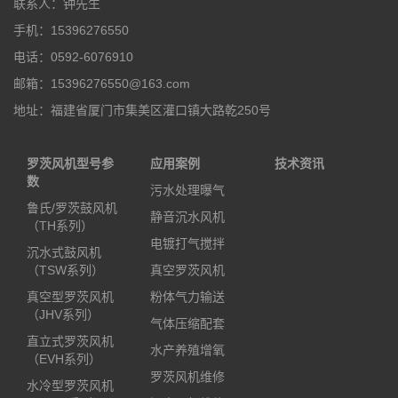
联系人：钟先生
手机：15396276550
电话：0592-6076910
邮箱：15396276550@163.com
地址：福建省厦门市集美区灌口镇大路乾250号
罗茨风机型号参
应用案例
技术资讯
数
污水处理曝气
鲁氏/罗茨鼓风机
静音沉水风机
（TH系列）
电镀打气搅拌
沉水式鼓风机
（TSW系列）
真空罗茨风机
真空型罗茨风机
粉体气力输送
（JHV系列）
气体压缩配套
直立式罗茨风机
水产养殖增氧
（EVH系列）
罗茨风机维修
水冷型罗茨风机