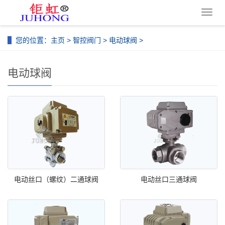
导
航
菜
您的位置：
主页
>
智控阀门
>
电动球阀
>
单
电动球阀
电动丝口（螺纹）二通球阀
电动丝口三通球阀