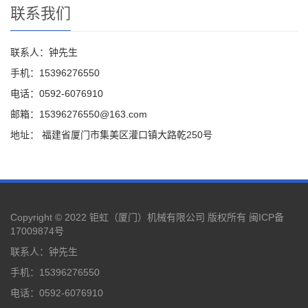
联系我们
联系人：钟先生
手机：15396276550
电话：0592-6076910
邮箱：15396276550@163.com
地址： 福建省厦门市集美区灌口镇大路乾250号
Copyright © 2022 钜虹（厦门）机械有限公司 版权所有
闽ICP备
17009874号
联系人：钟先生
手机：15396276550
电话：0592-6076910