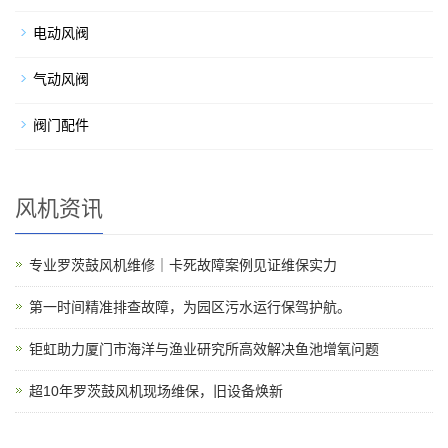
电动风阀
气动风阀
阀门配件
风机资讯
专业罗茨鼓风机维修｜卡死故障案例见证维保实力
第一时间精准排查故障，为园区污水运行保驾护航。
钜虹助力厦门市海洋与渔业研究所高效解决鱼池增氧问题
超10年罗茨鼓风机现场维保，旧设备焕新