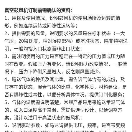
真空鼓风机订制前需确认的资料：
1，用途及使用情况，说明鼓风机的使用场所及运转的情
形，例如连续运转或间隙性运转等；
2，提供需要的风量，说明要求的风量是在标准状态（一大
气压，20摄氏度，相对湿度65%）或基准状态，除非特别说
明，一般均指入口状态而非出口状态；
3，需注明使用的压力是否稳定在一特定的压力值或压力随
时在改变。假如压力有变化，请说明压力改变情况，一般情
况下，压力下降侧风量增大，反之则风量减少。
4，输送气体的种类及其比重，需告诉气体含有的成份，及
其存在的状态，混合气体的比重，化学性质，材料建议，是
否有爆炸性或毒性，以便分析具体情况，提供订制化服务；
5，气体的温度需说明清楚，常规产品是用来输送常温气体
的，如入口温度高于常温，需提供选型设计，以便调整方
案，设计以适用于高温状态的鼓风机；
6，说明驱动参数，如马达请提供电压，频率，是否带变频