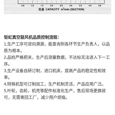
钜虹真空鼓风机品质控制流程：
1,生产工序可逆向溯源，能查询到各环节生产负责人，以品
质为根本。
2,品检严格把关，生产后测量数据，不达标无法进入下一工
序。
3,生产设备自研订制，进口机床，提高产品的稳定性和效
率。
4,特殊机型可订制加工，生产机制灵活，产品应用广泛。
5,叶轮，齿轮，机壳等配件标准化生产，售后现场更换就
可，无需寄回工厂，减少用户烦恼。