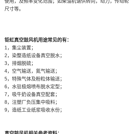
使用，及频率变化范围；如柴油机请供转向，动力，传动轮
尺寸等。
钜虹真空鼓风机用途常见的有：
1，集尘装置；
2，染整造纸设备真空脱水；
3，排烟脱硫；
4，空气输送，氮气输送；
5，特殊气体及粉粒体输送；
6，水驻极熔喷布脱水定型；
7，吸牛奶设备真空配套；
8，注塑厂负压集中吸料；
9，造纸工业纸浆吸收水份；
真空鼓风机相关参考资料：