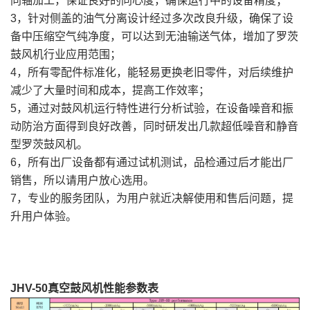
同轴加工，保证良好的同心度，确保运行中的设备精度；
3，针对侧盖的油气分离设计经过多次改良升级，确保了设
备中压缩空气纯净度，可以达到无油输送气体，增加了罗茨
鼓风机行业应用范围；
4，所有零配件标准化，能轻易更换老旧零件，对后续维护
减少了大量时间和成本，提高工作效率；
5，通过对鼓风机运行特性进行分析试验，在设备噪音和振
动防治方面得到良好改善，同时研发出几款超低噪音和静音
型罗茨鼓风机。
6，所有出厂设备都有通过试机测试，品检通过后才能出厂
销售，所以请用户放心选用。
7，专业的服务团队，为用户就近决解使用和售后问题，提
升用户体验。
JHV-50真空鼓风机性能参数表