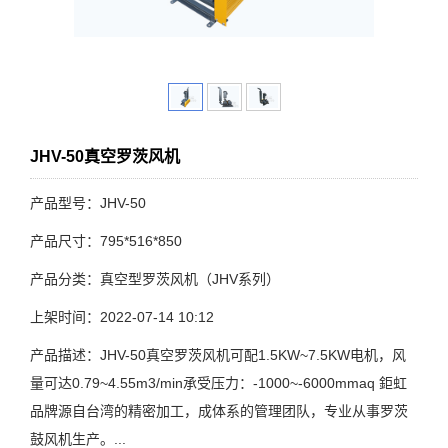
JHV-50真空罗茨风机
产品型号：JHV-50
产品尺寸：795*516*850
产品分类：真空型罗茨风机（JHV系列）
上架时间：2022-07-14 10:12
产品描述：JHV-50真空罗茨风机可配1.5KW~7.5KW电机，风
量可达0.79~4.55m3/min承受压力：-1000~-6000mmaq 鉅虹
品牌源自台湾的精密加工，成体系的管理团队，专业从事罗茨
鼓风机生产。...