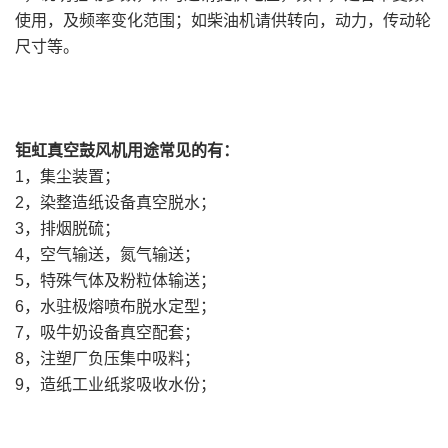
使用，及频率变化范围；如柴油机请供转向，动力，传动轮
尺寸等。
钜虹真空鼓风机用途常见的有：
1，集尘装置；
2，染整造纸设备真空脱水；
3，排烟脱硫；
4，空气输送，氮气输送；
5，特殊气体及粉粒体输送；
6，水驻极熔喷布脱水定型；
7，吸牛奶设备真空配套；
8，注塑厂负压集中吸料；
9，造纸工业纸浆吸收水份；