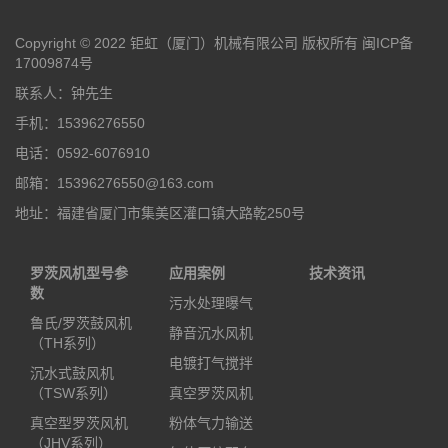
Copyright © 2022 钜虹（厦门）机械有限公司 版权所有
闽ICP备
17009874号
联系人：钟先生
手机：15396276550
电话：0592-6076910
邮箱：15396276550@163.com
地址：福建省厦门市集美区灌口镇大路乾250号
罗茨风机型号参
应用案例
技术资讯
数
污水处理曝气
鲁氏/罗茨鼓风机
静音沉水风机
（TH系列）
电镀打气搅拌
沉水式鼓风机
（TSW系列）
真空罗茨风机
真空型罗茨风机
粉体气力输送
（JHV系列）