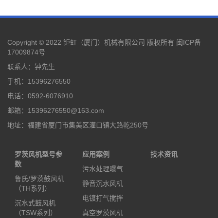
Copyright © 2022 钜虹（厦门）机械有限公司 版权所有
闽ICP备
17009874号
联系人：钟先生
手机：15396276550
电话：0592-6076910
邮箱：15396276550@163.com
地址：福建省厦门市集美区灌口镇大路乾250号
罗茨风机型号参
应用案例
技术资讯
数
污水处理曝气
鲁氏/罗茨鼓风机
静音沉水风机
（TH系列）
电镀打气搅拌
沉水式鼓风机
（TSW系列）
真空罗茨风机