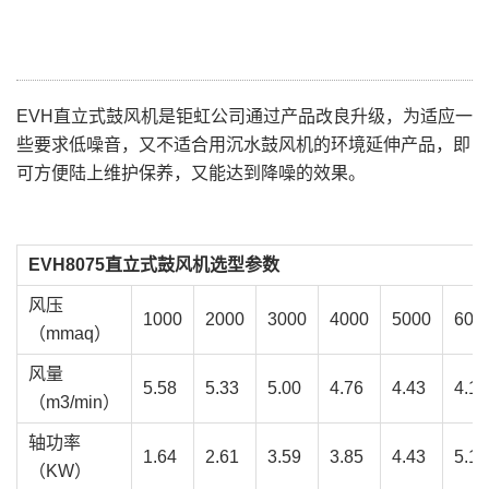
EVH直立式鼓风机是钜虹公司通过产品改良升级，为适应一
些要求低噪音，又不适合用沉水鼓风机的环境延伸产品，即
可方便陆上维护保养，又能达到降噪的效果。
EVH8075直立式鼓风机选型参数
风压
1000
2000
3000
4000
5000
600
（mmaq）
风量
5.58
5.33
5.00
4.76
4.43
4.18
（m3/min）
轴功率
1.64
2.61
3.59
3.85
4.43
5.19
（KW）