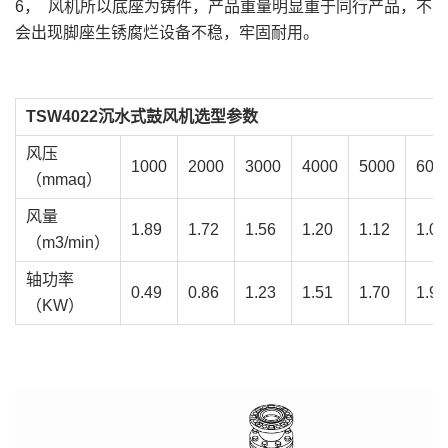
6， 风机所以底座为铸件，产品重量明显重于同行产品，不
会出现脚座生锈腐烂设备不稳，牢固耐用。
TSW4022沉水式鼓风机选型参数
风压
1000
2000
3000
4000
5000
600
（mmaq）
风量
1.89
1.72
1.56
1.20
1.12
1.06
（m3/min）
轴功率
0.49
0.86
1.23
1.51
1.70
1.93
（KW）