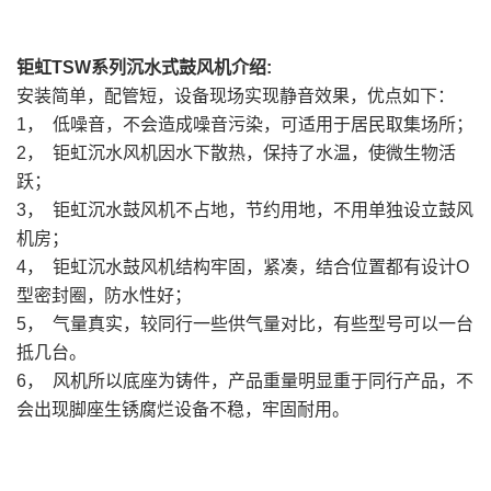
钜虹TSW系列沉水式鼓风机介绍:
安装简单，配管短，设备现场实现静音效果，优点如下：
1， 低噪音，不会造成噪音污染，可适用于居民取集场所；
2， 钜虹沉水风机因水下散热，保持了水温，使微生物活
跃；
3， 钜虹沉水鼓风机不占地，节约用地，不用单独设立鼓风
机房；
4， 钜虹沉水鼓风机结构牢固，紧凑，结合位置都有设计O
型密封圈，防水性好；
5， 气量真实，较同行一些供气量对比，有些型号可以一台
抵几台。
6， 风机所以底座为铸件，产品重量明显重于同行产品，不
会出现脚座生锈腐烂设备不稳，牢固耐用。