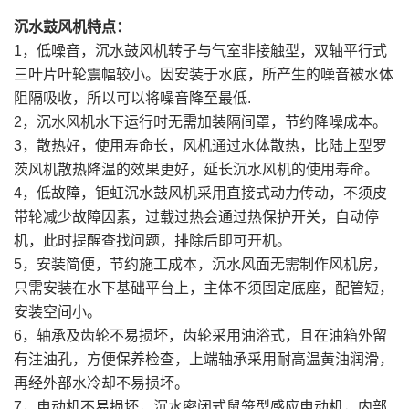
沉水鼓风机特点：
1，低噪音，沉水鼓风机转子与气室非接触型，双轴平行式
三叶片叶轮震幅较小。因安装于水底，所产生的噪音被水体
阻隔吸收，所以可以将噪音降至最低.
2，沉水风机水下运行时无需加装隔间罩，节约降噪成本。
3，散热好，使用寿命长，风机通过水体散热，比陆上型罗
茨风机散热降温的效果更好，延长沉水风机的使用寿命。
4，低故障，钜虹沉水鼓风机采用直接式动力传动，不须皮
带轮减少故障因素，过载过热会通过热保护开关，自动停
机，此时提醒查找问题，排除后即可开机。
5，安装简便，节约施工成本，沉水风面无需制作风机房，
只需安装在水下基础平台上，主体不须固定底座，配管短，
安装空间小。
6，轴承及齿轮不易损坏，齿轮采用油浴式，且在油箱外留
有注油孔，方便保养检查，上端轴承采用耐高温黄油润滑，
再经外部水冷却不易损坏。
7，电动机不易损坏，沉水密闭式鼠笼型感应电动机，内部