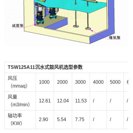
TSW125A11沉水式鼓风机选型参数
风压
1000
2000
3000
4000
5000
60
（mmaq）
风量
12.61
12.04
11.53
/
/
/
（m3/min）
轴功率
2.90
5.54
7.75
/
/
/
（KW）