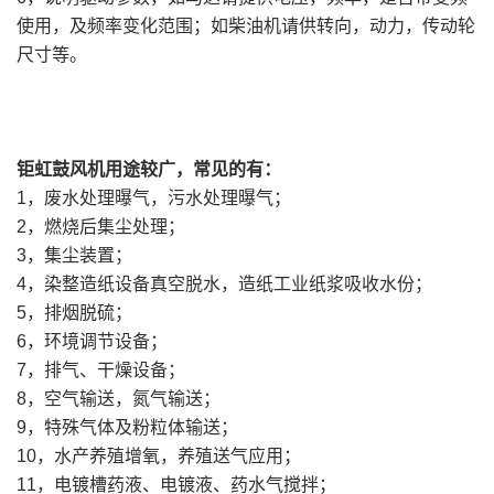
使用，及频率变化范围；如柴油机请供转向，动力，传动轮
尺寸等。
钜虹鼓风机用途较广，常见的有：
1，废水处理曝气，污水处理曝气；
2，燃烧后集尘处理；
3，集尘装置；
4，染整造纸设备真空脱水，造纸工业纸浆吸收水份；
5，排烟脱硫；
6，环境调节设备；
7，排气、干燥设备；
8，空气输送，氮气输送；
9，特殊气体及粉粒体输送；
10，水产养殖增氧，养殖送气应用；
11，电镀槽药液、电镀液、药水气搅拌；