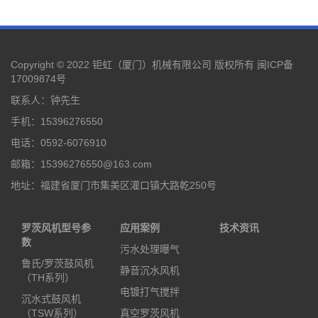
Copyright © 2022 钜虹（厦门）机械有限公司 版权所有
闽ICP备
17009874号
联系人：钟先生
手机：15396276550
电话：0592-6076910
邮箱：15396276550@163.com
地址：福建省厦门市集美区灌口镇大路乾250号
罗茨风机型号参
应用案例
技术资讯
数
污水处理曝气
鲁氏/罗茨鼓风机
静音沉水风机
（TH系列）
电镀打气搅拌
沉水式鼓风机
（TSW系列）
真空罗茨风机