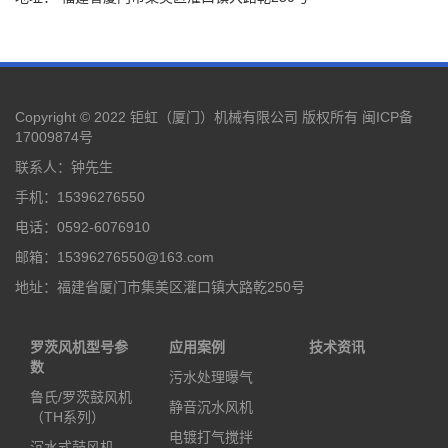
Copyright © 2022 钜虹（厦门）机械有限公司 版权所有
闽ICP备
17009874号
联系人：钟先生
手机：15396276550
电话：0592-6076910
邮箱：15396276550@163.com
地址：福建省厦门市集美区灌口镇大路乾250号
罗茨风机型号参
应用案例
技术资讯
数
污水处理曝气
鲁氏/罗茨鼓风机
静音沉水风机
（TH系列）
电镀打气搅拌
沉水式鼓风机