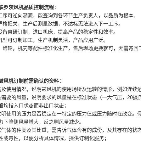
联罗茨风机品质控制流程：
产工序可逆向溯源，能查询到各环节生产负责人，以品质为根本。
检严格把关，生产后测量数据，不达标无法进入下一工序。
产设备自研订制，进口机床，提高产品的稳定性和效率。
殊机型可订制加工，生产机制灵活，产品应用广泛。
轮，齿轮，机壳等配件标准化生产，售后现场更换就可，无需寄回
鼓风机订制前需确认的资料：
途及使用情况，说明鼓风机的使用场所及运转的情形，例如连续
供需要的风量，说明要求的风量是在标准状态（一大气压，20摄
般均指入口状态而非出口状态；
注明使用的压力是否稳定在一特定的压力值或压力随时在改变。
力下降侧风量增大，反之则风量减少。
送气体的种类及其比重，需告诉气体含有的成份，及其存在的状
性或毒性，以便分析具体情况，提供订制化服务；