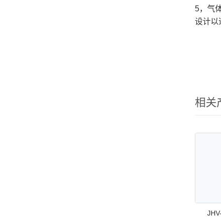
5，气
设计以
相关
JH