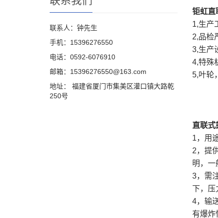
联系我们
钜虹直
1,生
联系人：钟先生
2,品
手机：15396276550
3,生
电话：0592-6076910
4,特
邮箱：15396276550@163.com
5,叶
地址： 福建省厦门市集美区灌口镇大路乾
250号
直联式
1，用
2，提
明，一
3，需
下，压
4，输
有爆炸