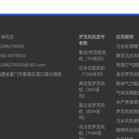
：钟先生
罗茨风机型号
应用案例
参数
396276550
污水处理曝
鲁氏/罗茨鼓风
92-6076910
静音沉水风
机（TH系列）
396276550@163.com
电镀打气搅
沉水式鼓风机
福建省厦门市集美区灌口镇大路乾
（TSW系列）
真空罗茨风
真空型罗茨风
粉体气力输
机（JHV系
气体压缩配
列）
水产养殖增
直立式罗茨风
机（EVH系
罗茨风机维
列）
沉水风机维
水冷型罗茨风
熔喷吹丝风
机（THW系