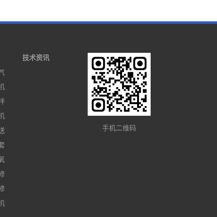
技术资讯
气
机
拌
机
手机二维码
送
套
氧
修
修
机