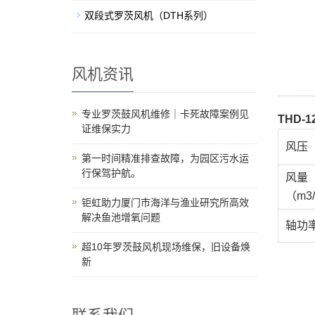
双段式罗茨风机（DTH系列）
风机资讯
专业罗茨鼓风机维修｜卡死故障案例见
THD-
证维保实力
风压（
第一时间精准排查故障，为园区污水运
行保驾护航。
风量
（m3/
钜虹助力厦门市海洋与渔业研究所高效
解决鱼池增氧问题
轴功
超10年罗茨鼓风机现场维保，旧设备焕
新