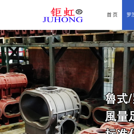
首 页
罗