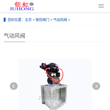
导
航
菜
您的位置：
主页
>
智控阀门
>
气动风阀
>
单
气动风阀