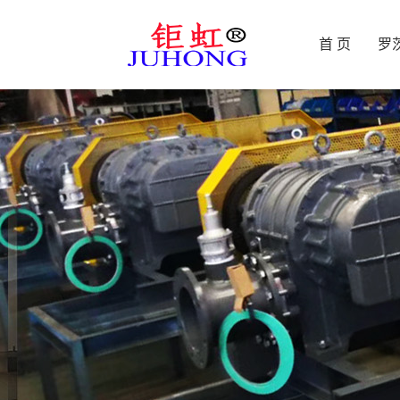
首 页
罗