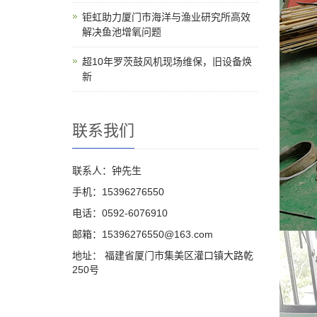
钜虹助力厦门市海洋与渔业研究所高效
解决鱼池增氧问题
超10年罗茨鼓风机现场维保，旧设备焕
新
联系我们
联系人：钟先生
手机：15396276550
电话：0592-6076910
邮箱：15396276550@163.com
地址： 福建省厦门市集美区灌口镇大路乾
250号