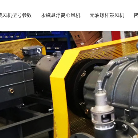
茨风机型号参数
永磁悬浮离心风机
无油螺杆鼓风机