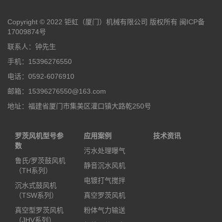
Copyright © 2022 钜虹（厦门）机械有限公司 版权所有
闽ICP备
17009874号
联系人：钟先生
手机：15396276550
电话：0592-6076910
邮箱：15396276550@163.com
地址：福建省厦门市集美区灌口镇大路乾250号
罗茨风机型号参
应用案例
技术资讯
数
污水处理曝气
鲁氏/罗茨鼓风机
静音沉水风机
（TH系列）
电镀打气搅拌
沉水式鼓风机
（TSW系列）
真空罗茨风机
真空型罗茨风机
粉体气力输送
（JHV系列）