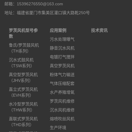
邮箱：15396276550@163.com
地址：福建省厦门市集美区灌口镇大路乾250号
罗茨风机型号参
应用案例
技术资讯
数
污水处理曝气
鲁氏/罗茨鼓风机
静音沉水风机
（TH系列）
电镀打气搅拌
沉水式鼓风机
（TSW系列）
真空罗茨风机
真空型罗茨风机
粉体气力输送
（JHV系列）
气体压缩配套
直立式罗茨风机
水产养殖增氧
（EVH系列）
罗茨风机维修
水冷型罗茨风机
（THW系列）
沉水风机维修
直联式罗茨风机
熔喷吹丝风机
（THD系列）
生产环境