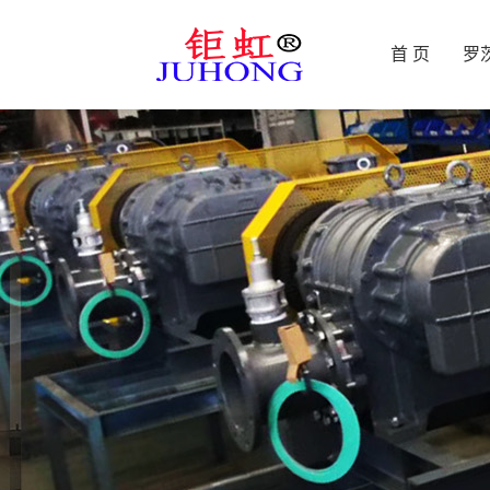
首 页
罗