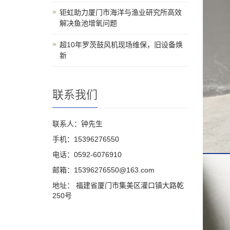
钜虹助力厦门市海洋与渔业研究所高效
解决鱼池增氧问题
超10年罗茨鼓风机现场维保，旧设备焕
新
联系我们
联系人：钟先生
手机：15396276550
电话：0592-6076910
邮箱：15396276550@163.com
地址： 福建省厦门市集美区灌口镇大路乾
250号