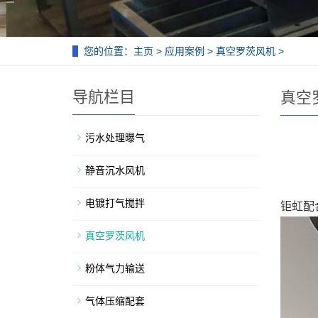
您的位置：
主页
>
应用案例
>
真空罗茨风机
>
导航栏目
真空
污水处理曝气
静音沉水风机
电镀打气搅拌
钜虹配
真空罗茨风机
粉体气力输送
气体压缩配套