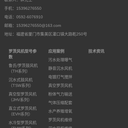
手机：15396276550
电话：0592-6076910
邮箱：15396276550@163.com
地址：福建省厦门市集美区灌口镇大路乾250号
罗茨风机型号参
应用案例
技术资讯
数
污水处理曝气
鲁氏/罗茨鼓风机
静音沉水风机
（TH系列）
电镀打气搅拌
沉水式鼓风机
（TSW系列）
真空罗茨风机
真空型罗茨风机
粉体气力输送
（JHV系列）
气体压缩配套
直立式罗茨风机
水产养殖增氧
（EVH系列）
罗茨风机维修
水冷型罗茨风机