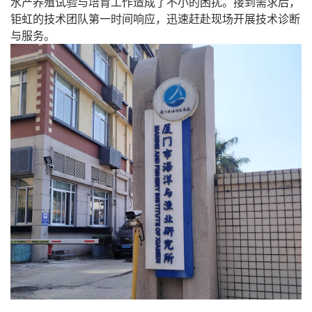
水产养殖试验与培育工作造成了不小的困扰。接到需求后，
钜虹的技术团队第一时间响应，迅速赶赴现场开展技术诊断
与服务。