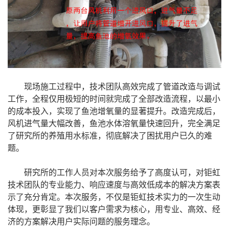
现场施工过程中，技术团队高效完成了管道改造与调试
工作，全程仅用极短的时间就完成了全部改造流程，以最小
的成本投入，实现了鱼池增氧量的显著提升。改造完成后，
风机进气量大幅改善，鱼池水体溶氧量快速回升，完全满足
了研究所的养殖用水标准，彻底解决了困扰用户已久的难
题。
研究所的工作人员对本次服务给予了高度认可，对钜虹
技术团队的专业能力、响应速度与高效低成本的解决方案表
示了充分肯定。本次服务，不仅是钜虹技术实力的一次生动
体现，更彰显了我们以客户需求为核心，用专业、高效、经
济的方案解决用户实际问题的服务理念。