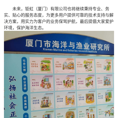
未来，钜虹（厦门）有限公司也将继续秉持专业、务
实、贴心的服务态度，为更多用户提供可靠的技术支持与解
决方案，用实力为客户的业务保驾护航，最后提倡大家爱护
环境，保护海洋生态。