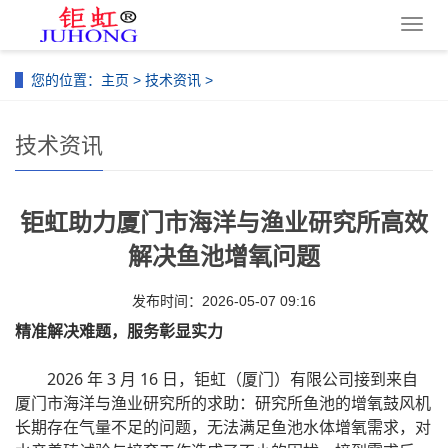
导
航
菜
您的位置：
主页
>
技术资讯
>
单
技术资讯
钜虹助力厦门市海洋与渔业研究所高效
解决鱼池增氧问题
发布时间：2026-05-07 09:16
精准解决难题，服务彰显实力
2026 年 3 月 16 日，钜虹（厦门）有限公司接到来自
厦门市海洋与渔业研究所的求助：研究所鱼池的增氧鼓风机
长期存在气量不足的问题，无法满足鱼池水体增氧需求，对