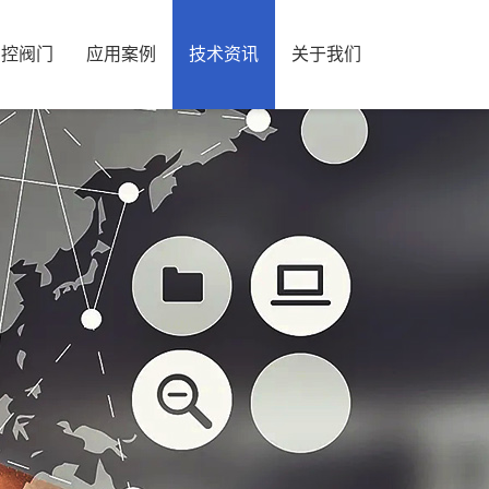
智控阀门
应用案例
技术资讯
关于我们