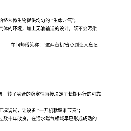
终为微生物提供均匀的 “生命之氧”；
气体的环境，加上无油输送的设计，既不会污染
—— 车间师傅笑称：“这两台机‘省心到让人忘记
米级，转子啮合的稳定性直接决定了长期运行的可靠
况调试，让设备 “一开机就踩准节奏”；
过数十年改良，在污水曝气领域早已形成成熟的