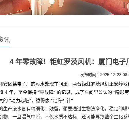
资讯
4 年零故障！钜虹罗茨风机：厦门电子厂
发布时间：2025-12-23 08:
翔安区某电子厂的污水处理车间里，两台
钜虹罗茨风机
正安静地运
超 4 年，至今保持 “零故障” 的记录，成了车间里公认的 “隐形劳
的 “动力心脏”，稳得像 “定海神针”
的生产废水含有精细化工残留，想要通过生物法净化，
稳定的曝
机物，一旦曝气中断，不仅水质不达标，还可能导致整个生化系统 