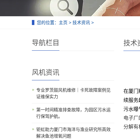
您的位置：
主页
>
技术资讯
>
导航栏目
技术
风机资讯
专业罗茨鼓风机维修｜卡死故障案例见
在厦门
证维保实力
续服务
污水曝气
第一时间精准排查故障，为园区污水运
行保驾护航。
电子厂
分解有
钜虹助力厦门市海洋与渔业研究所高效
解决鱼池增氧问题