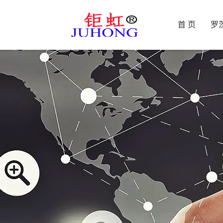
首 页
罗