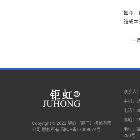
如今，
维成本
上一
联系人
手机：15
电话：05
邮箱：15
Copyright © 2022 钜虹（厦门）机械有限
地址：
公司 版权所有
闽ICP备17009874号
250号