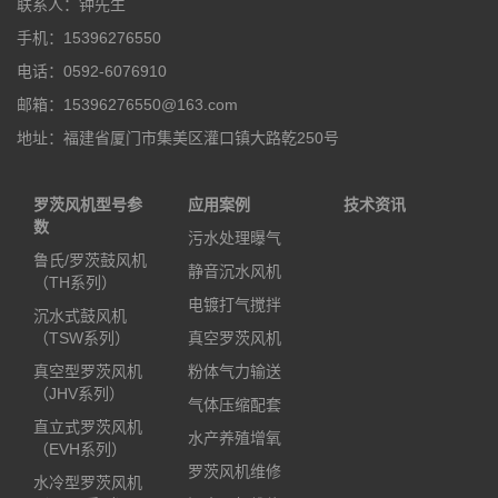
联系人：钟先生
手机：15396276550
电话：0592-6076910
邮箱：15396276550@163.com
地址：福建省厦门市集美区灌口镇大路乾250号
罗茨风机型号参
应用案例
技术资讯
数
污水处理曝气
鲁氏/罗茨鼓风机
静音沉水风机
（TH系列）
电镀打气搅拌
沉水式鼓风机
（TSW系列）
真空罗茨风机
真空型罗茨风机
粉体气力输送
（JHV系列）
气体压缩配套
直立式罗茨风机
水产养殖增氧
（EVH系列）
罗茨风机维修
水冷型罗茨风机