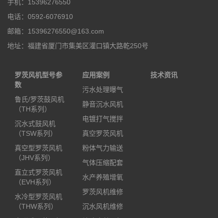
手机：15396276550
电话：0592-6076910
邮箱：15396276550@163.com
地址：福建省厦门市集美区灌口镇大路乾250号
罗茨风机型号参
应用案例
技术资讯
数
污水处理曝气
鲁氏/罗茨鼓风机
静音沉水风机
（TH系列）
电镀打气搅拌
沉水式鼓风机
（TSW系列）
真空罗茨风机
真空型罗茨风机
粉体气力输送
（JHV系列）
气体压缩配套
直立式罗茨风机
水产养殖增氧
（EVH系列）
罗茨风机维修
水冷型罗茨风机
（THW系列）
沉水风机维修