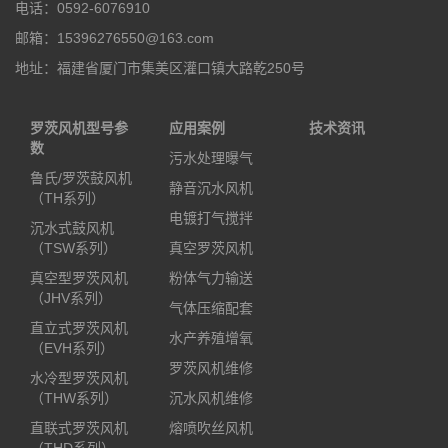
电话：0592-6076910
邮箱：15396276550@163.com
地址：福建省厦门市集美区灌口镇大路乾250号
罗茨风机型号参
应用案例
技术资讯
数
污水处理曝气
鲁氏/罗茨鼓风机
静音沉水风机
（TH系列）
电镀打气搅拌
沉水式鼓风机
（TSW系列）
真空罗茨风机
真空型罗茨风机
粉体气力输送
（JHV系列）
气体压缩配套
直立式罗茨风机
水产养殖增氧
（EVH系列）
罗茨风机维修
水冷型罗茨风机
（THW系列）
沉水风机维修
直联式罗茨风机
熔喷吹丝风机