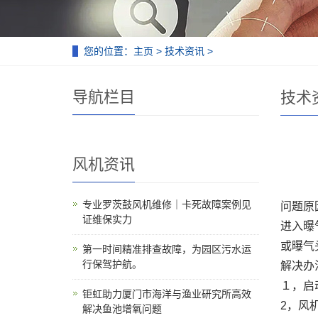
您的位置：
主页
>
技术资讯
>
导航栏目
技术
风机资讯
专业罗茨鼓风机维修｜卡死故障案例见
问题原
证维保实力
进入曝
或曝气
第一时间精准排查故障，为园区污水运
行保驾护航。
解决办
１，启
钜虹助力厦门市海洋与渔业研究所高效
2，风
解决鱼池增氧问题